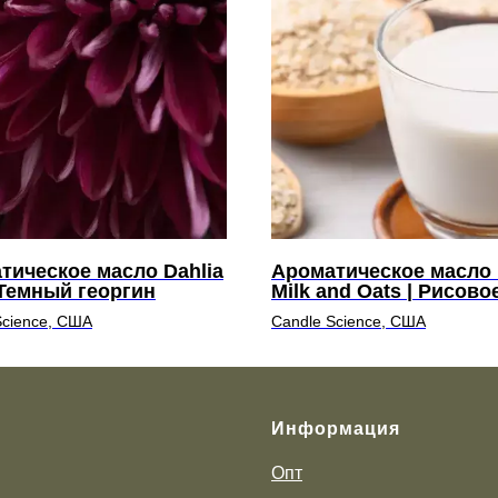
тическое масло Dahlia
Ароматическое масло 
 Темный георгин
Milk and Oats | Рисово
молоко и овсянка
Science, США
Candle Science, США
Информация
Опт