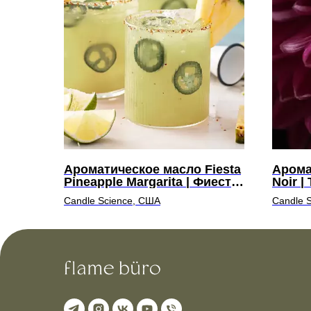
Ароматическое масло Fiesta
Арома
Pineapple Margarita | Фиеста
Noir |
с ананасовой маргаритой
Candle Science, США
Candle 