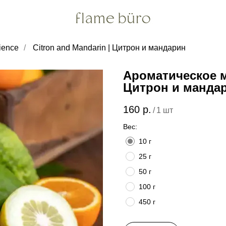
ience
/
Citron and Mandarin | Цитрон и мандарин
Ароматическое ма
Цитрон и манда
160
р.
/
1 шт
Вес:
10 г
25 г
50 г
100 г
450 г