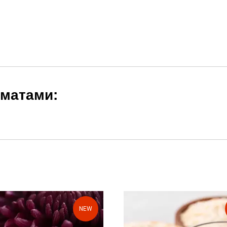
оматами:
NEW