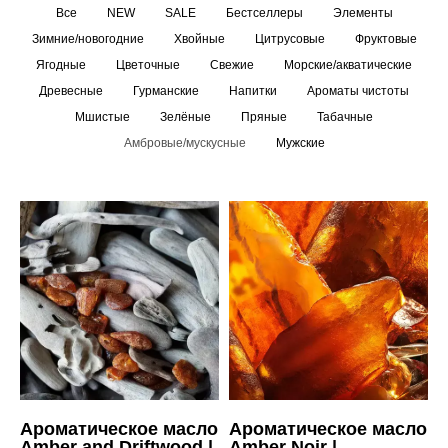
Все
NEW
SALE
Бестселлеры
Элементы
Зимние/новогодние
Хвойные
Цитрусовые
Фруктовые
Ягодные
Цветочные
Свежие
Морские/акватические
Древесные
Гурманские
Напитки
Ароматы чистоты
Мшистые
Зелёные
Пряные
Табачные
Амбровые/мускусные
Мужские
Ароматическое масло
Ароматическое масло
Amber and Driftwood |
Amber Noir |