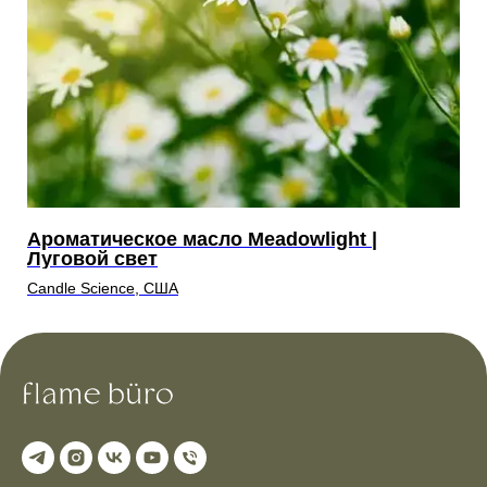
Ароматическое масло Meadowlight |
А
Луговой свет
О
Candle Science, США
Ca