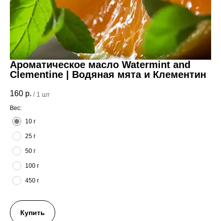
Ароматическое масло Watermint and
Clementine | Водяная мята и Клементин
160
р.
/
1 шт
Вес:
10 г
25 г
50 г
100 г
450 г
Купить