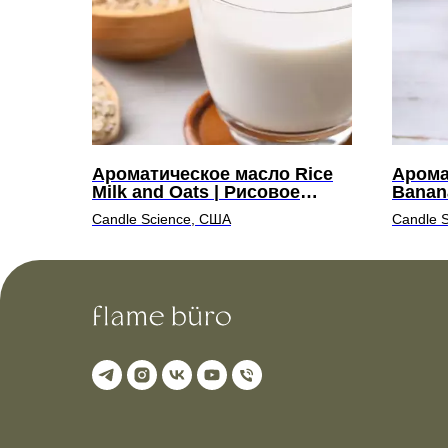
Ароматическое масло Rice
Арома
Milk and Oats | Рисовое
Banana
молоко и овсянка
Парфе
Candle Science, США
Candle 
пудин