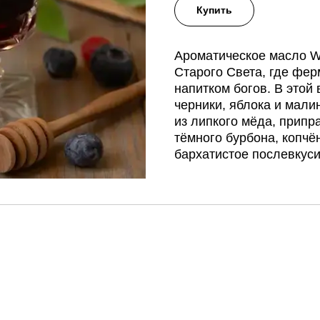
Купить
Ароматическое масло Wi
Старого Света, где фе
напитком богов. В этой
черники, яблока и мал
из липкого мёда, припр
тёмного бурбона, копчё
бархатистое послевкуси