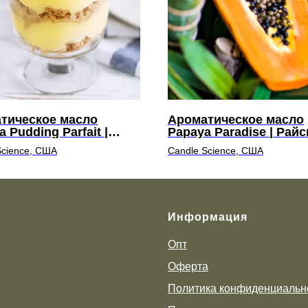
тическое масло
Ароматическое масло
 Pudding Parfait |
Papaya Paradise | Райс
 из бананового
папайя
Science, США
Candle Science, США
га
Информация
Опт
Оферта
Политика конфиденциальн