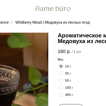
ience
/
Wildberry Mead | Медовуха из лесных ягод
Ароматическое м
Медовуха из лес
160
р.
/
1 шт
Вес:
10 г
25 г
50 г
100 г
450 г