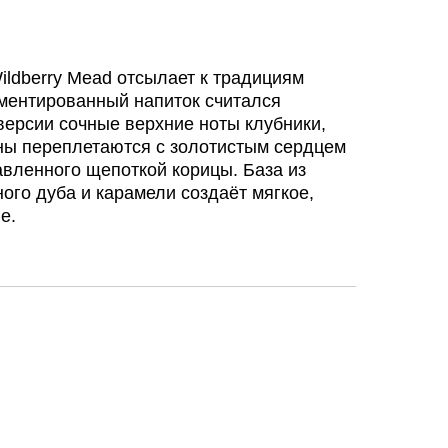
ldberry Mead отсылает к традициям
рментированный напиток считался
 версии сочные верхние ноты клубники,
ины переплетаются с золотистым сердцем
авленного щепоткой корицы. База из
ного дуба и карамели создаёт мягкое,
е.