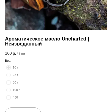
Ароматическое масло Uncharted |
Неизведанный
160
р.
/
1 шт
Вес:
10 г
25 г
50 г
100 г
450 г