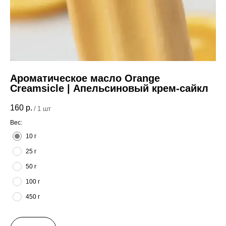
Ароматическое масло Orange
Creamsicle | Апельсиновый крем-сайкл
160
р.
/
1 шт
Вес:
10 г
25 г
50 г
100 г
450 г