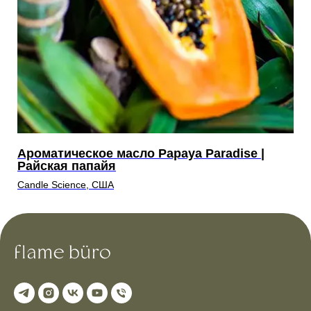
Ароматическое масло Papaya Paradise |
А
Райская папайя
П
Candle Science, США
Ca