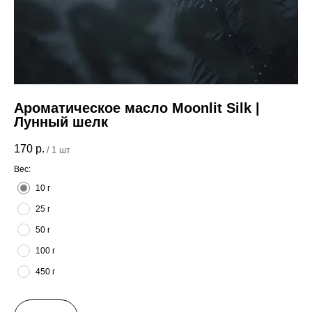
Ароматическое масло Moonlit Silk |
Лунный шелк
170
р.
/
1 шт
Вес:
10 г
25 г
50 г
100 г
450 г