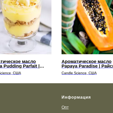
тическое масло
Ароматическое масло
 Pudding Parfait |
Papaya Paradise | Райс
 из бананового
папайя
Science, США
Candle Science, США
га
Информация
Опт