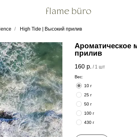
ience
/
High Tide | Высокий прилив
Ароматическое м
прилив
160
р.
/
1 шт
Вес:
10 г
25 г
50 г
100 г
430 г