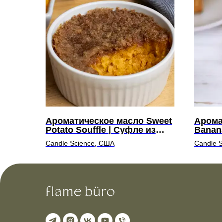
Ароматическое масло Sweet
Арома
Potato Souffle | Суфле из
Banana
сладкого картофеля
Парфе
Candle Science, США
Candle 
пудин