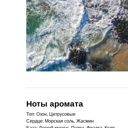
Ноты аромата
Топ: Озон, Цитрусовые
Сердце: Морская соль, Жасмин
База: Легкий мускус, Пудра, Фиалка, Кедр