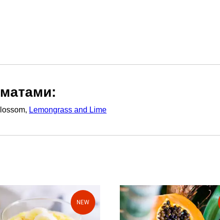
оматами:
Blossom,
Lemongrass and Lime
NEW