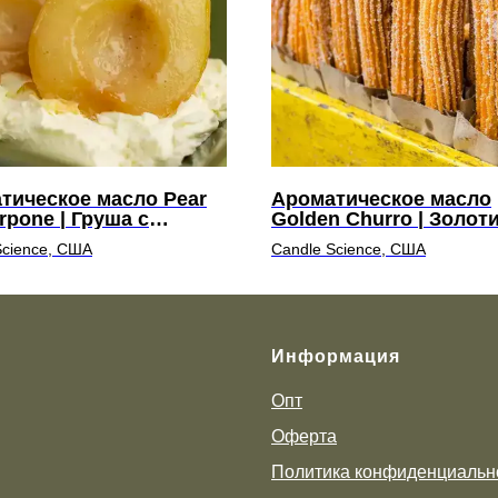
тическое масло Pear
Ароматическое масло
rpone | Груша с
Golden Churro | Золот
рпоне
чуррос
Science, США
Candle Science, США
Информация
Опт
Оферта
Политика конфиденциальн