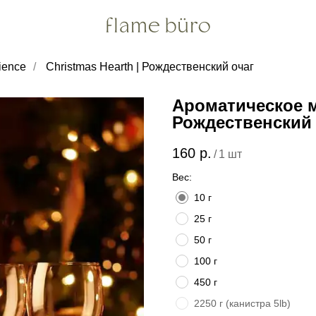
ience
/
Christmas Hearth | Рождественский очаг
Ароматическое м
Рождественский 
160
р.
/
1 шт
Вес:
10 г
25 г
50 г
100 г
450 г
2250 г (канистра 5lb)