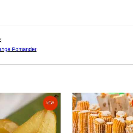
:
ange Pomander
NEW