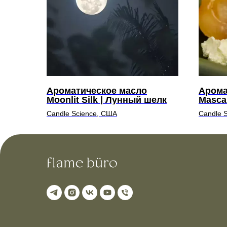
Ароматическое масло
Арома
Moonlit Silk | Лунный шелк
Masca
маска
Candle Science, США
Candle 