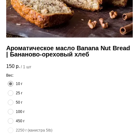
Ароматическое масло Banana Nut Bread
| Бананово-ореховый хлеб
150
р.
/
1 шт
Вес:
10 г
25 г
50 г
100 г
450 г
2250 г (канистра 5lb)