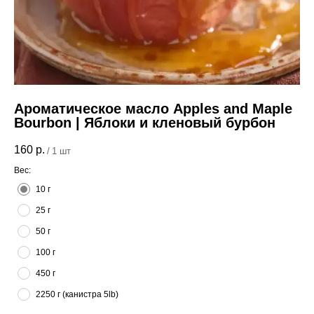
Ароматическое масло Apples and Maple
Bourbon | Яблоки и кленовый бурбон
160
р.
/
1 шт
Вес:
10 г
25 г
50 г
100 г
450 г
2250 г (канистра 5lb)