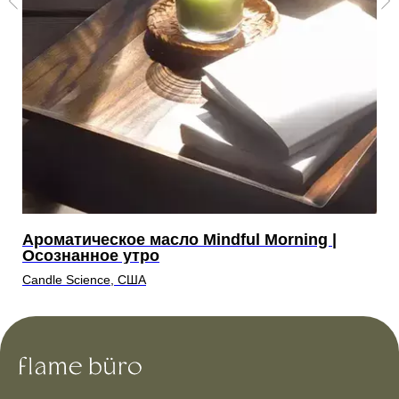
й
Ароматическое масло Mindful Morning |
А
Осознанное утро
Г
Candle Science, США
Ca