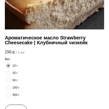
Ароматическое масло Strawberry
Cheesecake | Клубничный чизкейк
150
р.
/
1 шт
Вес:
10 г
25 г
50 г
100 г
450 г