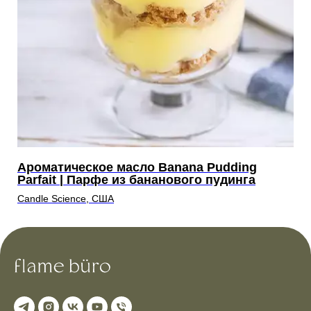
Ароматическое масло Banana Pudding
А
ой
Parfait | Парфе из бананового пудинга
С
Candle Science, США
Ca