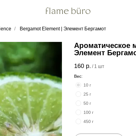
ience
/
Bergamot Element | Элемент Бергамот
Ароматическое м
Элемент Бергам
160
р.
/
1 шт
Вес:
10 г
25 г
50 г
100 г
450 г