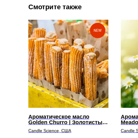
Смотрите также
NEW
Ароматическое масло
Арома
Golden Churro | Золотистый
Meado
чуррос
Candle Science, США
Candle 