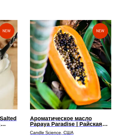
NEW
NEW
Salted
Ароматическое масло
е
Papaya Paradise | Райская
папайя
Candle Science, США